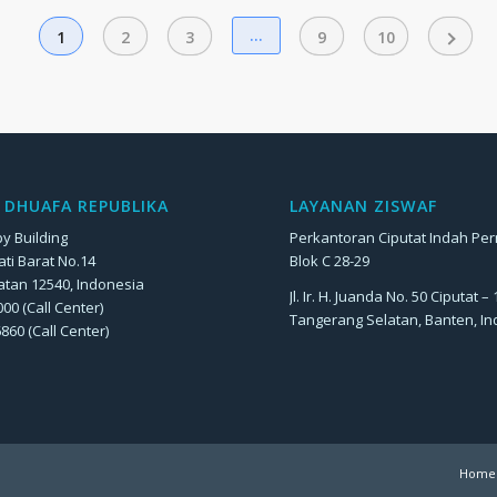
…
1
2
3
9
10
DHUAFA REPUBLIKA
LAYANAN ZISWAF
y Building
Perkantoran Ciputat Indah Pe
Jati Barat No.14
Blok C 28-29
atan 12540, Indonesia
Jl. Ir. H. Juanda No. 50 Ciputat –
00 (Call Center)
Tangerang Selatan, Banten, I
6860 (Call Center)
Home