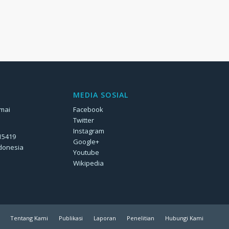
MEDIA SOSIAL
rmai
Facebook
Twitter
Instagram
 15419
Google+
ndonesia
Youtube
Wikipedia
Tentang Kami
Publikasi
Laporan
Penelitian
Hubungi Kami