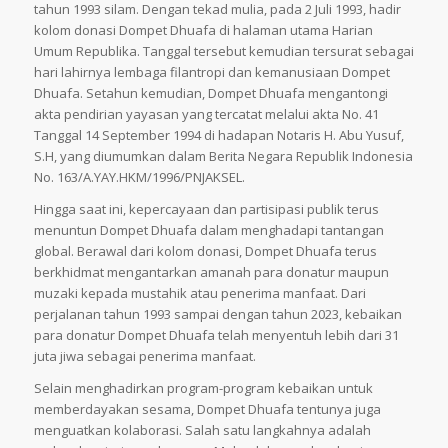
tahun 1993 silam. Dengan tekad mulia, pada 2 Juli 1993, hadir
kolom donasi Dompet Dhuafa di halaman utama Harian
Umum Republika. Tanggal tersebut kemudian tersurat sebagai
hari lahirnya lembaga filantropi dan kemanusiaan Dompet
Dhuafa. Setahun kemudian, Dompet Dhuafa mengantongi
akta pendirian yayasan yang tercatat melalui akta No. 41
Tanggal 14 September 1994 di hadapan Notaris H. Abu Yusuf,
S.H, yang diumumkan dalam Berita Negara Republik Indonesia
No. 163/A.YAY.HKM/1996/PNJAKSEL.
Hingga saat ini, kepercayaan dan partisipasi publik terus
menuntun Dompet Dhuafa dalam menghadapi tantangan
global. Berawal dari kolom donasi, Dompet Dhuafa terus
berkhidmat mengantarkan amanah para donatur maupun
muzaki kepada mustahik atau penerima manfaat. Dari
perjalanan tahun 1993 sampai dengan tahun 2023, kebaikan
para donatur Dompet Dhuafa telah menyentuh lebih dari 31
juta jiwa sebagai penerima manfaat.
Selain menghadirkan program-program kebaikan untuk
memberdayakan sesama, Dompet Dhuafa tentunya juga
menguatkan kolaborasi. Salah satu langkahnya adalah