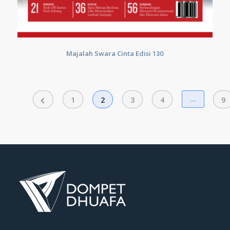
Majalah Swara Cinta Edisi 130
…
1
2
3
4
9