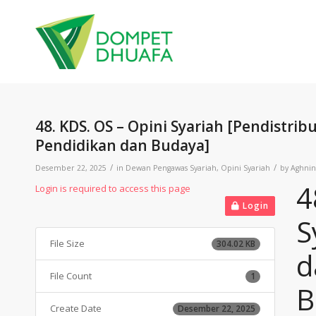
48. KDS. OS – Opini Syariah [Pendistr
Pendidikan dan Budaya]
/
/
Desember 22, 2025
in
Dewan Pengawas Syariah
,
Opini Syariah
by
Aghnin
4
Login is required to access this page
Login
S
File Size
304.02 KB
d
File Count
1
B
Create Date
Desember 22, 2025