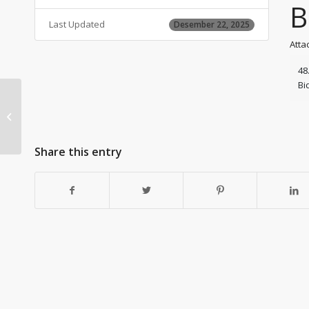
B
Last Updated
Desember 22, 2025
Atta
48
Bi
47. KDS. OS – Opini Syariah
[Penggunaan Dana Zakat untuk
Cicilan Pembelian...
Share this entry