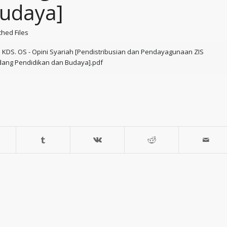
udaya]
ched Files
. KDS. OS - Opini Syariah [Pendistribusian dan Pendayagunaan ZIS
dang Pendidikan dan Budaya].pdf