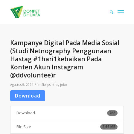
Kampanye Digital Pada Media Sosial
(Studi Netnography Penggunaan
Hastag #1hari1kebaikan Pada
Konten Akun Instagram
@ddvoluntee)r
/
/
Agustus 5, 2024
in
Skripsi
by
joko
Download
Download
786
File Size
2.66 MB