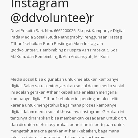
Instagram
@ddvoluntee)r
Dewi Puspita Sari. Nim. 6662200026. Skripsi. Kampanye Digital
Pada Media Sosial (Studi Netnography Penggunaan Hastag
#1hari1kebaikan Pada Postingan Akun Instagram
@ddvolunteer). Pembimbing I: Puspita Asri Praceka, S.Sos.,
M.I.Kom. dan Pembimbing II: Atih Ardiansyah, M.I.Kom.
Media sosial bisa digunakan untuk melakukan kampanye
digital. Salah satu comtoh gerakan sosial dalam media sosial
ini adalah gerakan #1hari1kebaikan.Penelitian mengenai
kampanye digital #1hari1kebakan ini penting untuk diteliti
karena untuk mengetahui bagaimana proses kampanye
digital dalam media sosial khususnya Instagram. Gerakan ini
tentunya diharapkan bisa memberikan kesadaran untuk ditiru
dan dicontoh oleh masyarakat. penelitian ini bertujuan untuk
mengetahui makna gerakan #1hari1kebaikan, bagaimana
interaksi virtual yang terjadi dalam akun Instagram