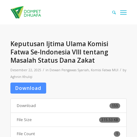
Keputusan Ijtima Ulama Komisi
Fatwa Se-Indonesia VIII tentang
Masalah Status Dana Zakat
/
/
Desember 22, 2025
in
Dewan Pengawas Syariah
,
Komisi Fatwa MUI
by
Aghnin Khulqi
Download
Download
155
File Size
315.53 KB
File Count
1