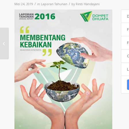
/
/
Mei 24, 2019
in
Laporan Tahunan
by
Resti Handayani
F
Laporan Tahunan
F
Dompet Dhuafa Tahun
2015
C
L