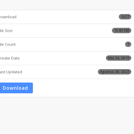
Download
1627
ile Size
10.80 MB
ile Count
1
reate Date
Mei 24, 2019
ast Updated
Agustus 28, 2023
Download