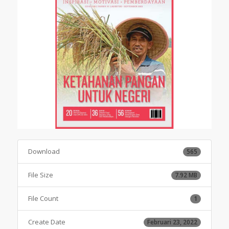
Download
565
File Size
7.92 MB
File Count
1
Create Date
Februari 23, 2022