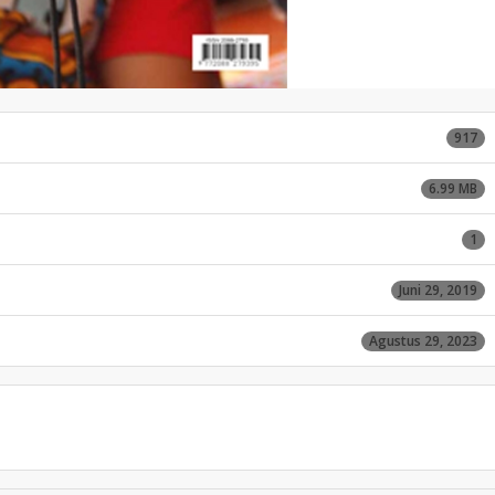
917
6.99 MB
1
Juni 29, 2019
Agustus 29, 2023