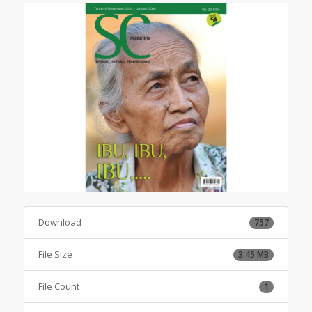
Download
757
File Size
3.45 MB
File Count
1