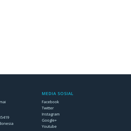
MEDIA SOSIAL
rmai
Facebook
Twitter
Instagram
 15419
Google+
ndonesia
Youtube