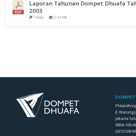
Laporan Tahunan Dompet Dhuafa Ta
2003
1 file(s)
21.52 MB
DOMPET 
Philanthrop
Jl. Warung 
Jakarta Sel
0804-100-40
(021) 508 6