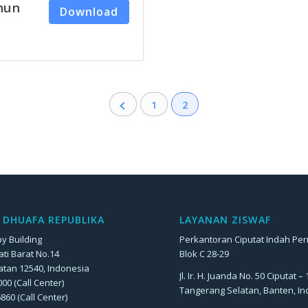
hun
Download
1
2
DHUAFA REPUBLIKA
LAYANAN ZISWAF
y Building
Perkantoran Ciputat Indah Pe
Jati Barat No.14
Blok C 28-29
atan 12540, Indonesia
Jl. Ir. H. Juanda No. 50 Ciputat –
00 (Call Center)
Tangerang Selatan, Banten, I
6860 (Call Center)