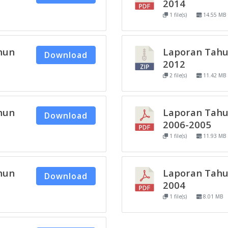
2014
1 file(s)
14.55 MB
hun
Laporan Tah
Download
2012
2 file(s)
11.42 MB
hun
Laporan Tah
Download
2006-2005
1 file(s)
11.93 MB
hun
Laporan Tah
Download
2004
1 file(s)
8.01 MB