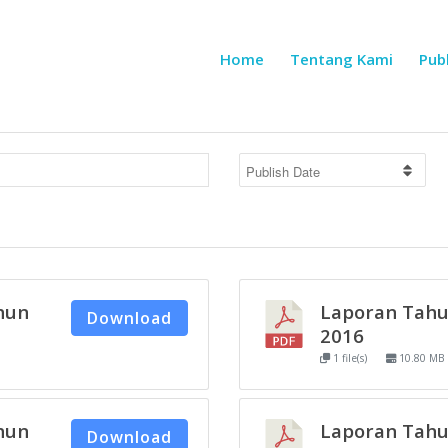
Home
Tentang Kami
Publ
hun
Laporan Tah
Download
2016
1 file(s)
10.80 MB
hun
Laporan Tah
Download