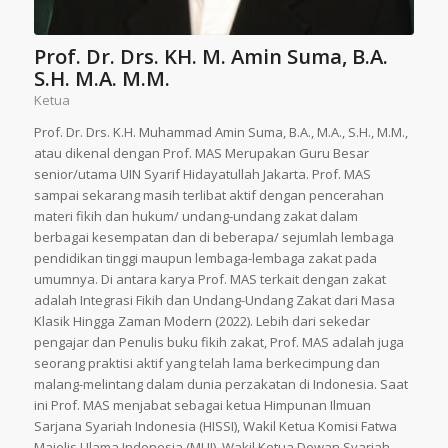
Prof. Dr. Drs. KH. M. Amin Suma, B.A.
S.H. M.A. M.M.
Ketua
Prof. Dr. Drs. K.H. Muhammad Amin Suma, B.A., M.A., S.H., M.M.,
atau dikenal dengan Prof. MAS Merupakan Guru Besar
senior/utama UIN Syarif Hidayatullah Jakarta. Prof. MAS
sampai sekarang masih terlibat aktif dengan pencerahan
materi fikih dan hukum/ undang-undang zakat dalam
berbagai kesempatan dan di beberapa/ sejumlah lembaga
pendidikan tinggi maupun lembaga-lembaga zakat pada
umumnya. Di antara karya Prof. MAS terkait dengan zakat
adalah Integrasi Fikih dan Undang-Undang Zakat dari Masa
Klasik Hingga Zaman Modern (2022). Lebih dari sekedar
pengajar dan Penulis buku fikih zakat, Prof. MAS adalah juga
seorang praktisi aktif yang telah lama berkecimpung dan
malang-melintang dalam dunia perzakatan di Indonesia. Saat
ini Prof. MAS menjabat sebagai ketua Himpunan Ilmuan
Sarjana Syariah Indonesia (HISSI), Wakil Ketua Komisi Fatwa
Majelis Ulama Indonesia (MUI), Wakil Ketua Dewan Syariah