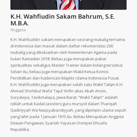
K.H. Wahfiudin Sakam Bahrum, S.E.
M.B.A.
Anggota
K.H. Wahfiuddin sakam merupakan seorang mubalig ternama
di Indonesia dan masuk dalam daftar rekomendasi 200
mubalig yang dikeluarkan oleh Kementerian Agama pada
bulan Ramadan 2018. Beliau juga merupakan pakar
spiritualitas sekaligus Master Trainer dalam bidang tersebut.
Selain itu, beliau juga merupakan Wakil Ketua Komisi
Pendidikan dan Kaderisasi Majelis Ulama Indonesia Pusat.
K.H. Wahfiuddin juga merupakan salah satu Wakil Talqin K.H.
Ahmad Shohibul Wafa’ Tajul ‘Arifin alias Abah Anom,
Suryalaya, Tasikmalaya, Jawa Barat. “Wakil Talqin” adalah
istilah untuk badal (asisten) guru mursyid dalam Thariqah
Qadiriyyah Wa Naqsyabandiyyah, yang dipimpin ulama sepuh
yang lahir pada 1 Januari 1915 itu. Beliau Merupakan Anggota
Dewan Pengawas Syariah Yayasan Dompet Dhuafa
Republika.