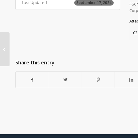
Last Updated
September 17, 2024
(KAP
Corp
Atta
02
09. Waqf Core Principle – 3
Share this entry