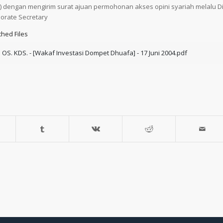
) dengan mengirim surat ajuan permohonan akses opini syariah melalu Di
orate Secretary
ched Files
. OS. KDS. - [Wakaf Investasi Dompet Dhuafa] - 17 Juni 2004.pdf