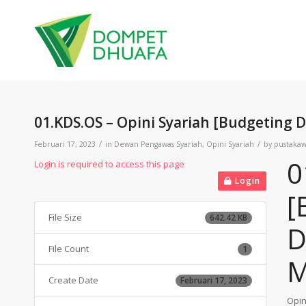
01.KDS.OS – Opini Syariah [Budgeting
/
/
Februari 17, 2023
in
Dewan Pengawas Syariah
,
Opini Syariah
by
pustaka
0
Login is required to access this page
Login
[
File Size
642.42 KB
D
File Count
1
M
Create Date
Februari 17, 2023
Opin