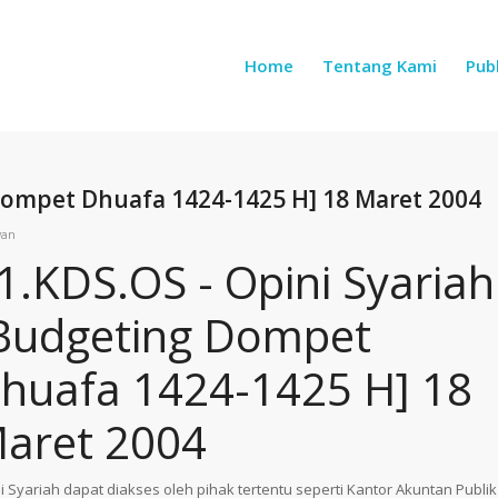
Home
Tentang Kami
Publ
 Dompet Dhuafa 1424-1425 H] 18 Maret 2004
wan
1.KDS.OS - Opini Syariah
Budgeting Dompet
huafa 1424-1425 H] 18
aret 2004
i Syariah dapat diakses oleh pihak tertentu seperti Kantor Akuntan Publik