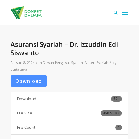
Asuransi Syariah – Dr. Izzuddin Edi
Siswanto
/
/
Agustus 8, 2024
in
Dewan Pengawas Syariah
,
Materi Syariah
by
pustakawan
Download
Download
521
File Size
460.55 KB
File Count
1