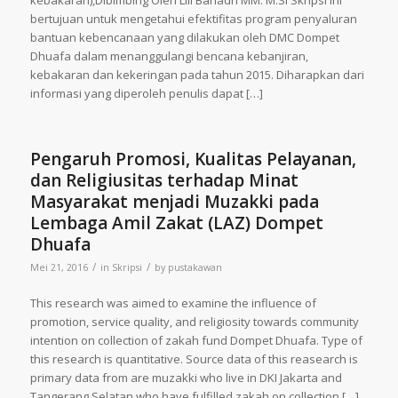
kebakaran),Dibimbing Oleh Lili Bariadri MM. M.Si Skripsi ini
bertujuan untuk mengetahui efektifitas program penyaluran
bantuan kebencanaan yang dilakukan oleh DMC Dompet
Dhuafa dalam menanggulangi bencana kebanjiran,
kebakaran dan kekeringan pada tahun 2015. Diharapkan dari
informasi yang diperoleh penulis dapat […]
Pengaruh Promosi, Kualitas Pelayanan,
dan Religiusitas terhadap Minat
Masyarakat menjadi Muzakki pada
Lembaga Amil Zakat (LAZ) Dompet
Dhuafa
/
/
Mei 21, 2016
in
Skripsi
by
pustakawan
This research was aimed to examine the influence of
promotion, service quality, and religiosity towards community
intention on collection of zakah fund Dompet Dhuafa. Type of
this research is quantitative. Source data of this reasearch is
primary data from are muzakki who live in DKI Jakarta and
Tangerang Selatan who have fulfilled zakah on collection […]