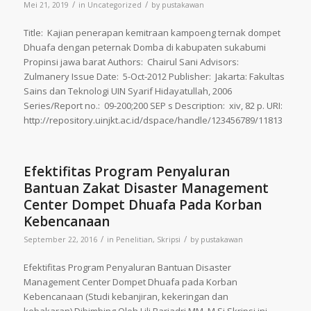
/
/
Mei 21, 2019
in
Uncategorized
by
pustakawan
Title: Kajian penerapan kemitraan kampoeng ternak dompet
Dhuafa dengan peternak Domba di kabupaten sukabumi
Propinsi jawa barat Authors: Chairul Sani Advisors:
Zulmanery Issue Date: 5-Oct-2012 Publisher: Jakarta: Fakultas
Sains dan Teknologi UIN Syarif Hidayatullah, 2006
Series/Report no.: 09-200;200 SEP s Description: xiv, 82 p. URI:
http://repository.uinjkt.ac.id/dspace/handle/123456789/11813
Efektifitas Program Penyaluran
Bantuan Zakat Disaster Management
Center Dompet Dhuafa Pada Korban
Kebencanaan
/
/
September 22, 2016
in
Penelitian
,
Skripsi
by
pustakawan
Efektifitas Program Penyaluran Bantuan Disaster
Management Center Dompet Dhuafa pada Korban
Kebencanaan (Studi kebanjiran, kekeringan dan