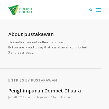
About
pustakawan
This author has not written his bio yet.
But we are proud to say that
pustakawan
contributed
5 entries already.
ENTRIES BY PUSTAKAWAN
Penghimpunan Dompet Dhuafa
/
/
Juni 28, 2019
in
Uncategorized
by
pustakawan