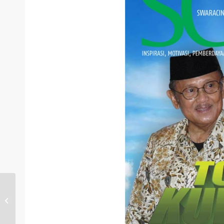
Majalah Swara Cinta
Edisi 30 : Daging Sapi
Meretas Negeri