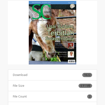
Download
1622
File Size
4.91 MB
File Count
2