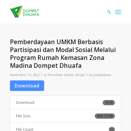
Pemberdayaan UMKM Berbasis
Partisipasi dan Modal Sosial Melalui
Program Rumah Kemasan Zona
Madina Dompet Dhuafa
/
/
November 14, 2022
in
Penelitian Publik
,
Skripsi
by
pustakawan
Download
Download
1016
File Size
806.72 KB
File Count
1