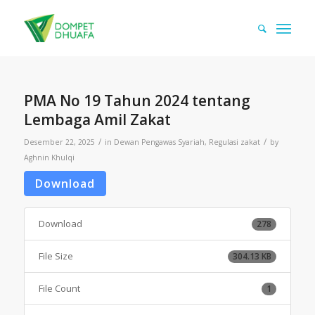
PMA No 19 Tahun 2024 tentang
Lembaga Amil Zakat
/
/
Desember 22, 2025
in
Dewan Pengawas Syariah
,
Regulasi zakat
by
Aghnin Khulqi
Download
Download
278
File Size
304.13 KB
File Count
1