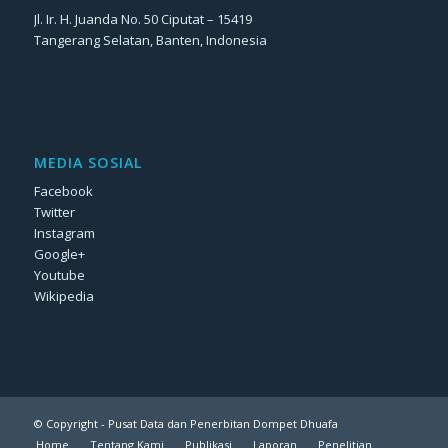
Jl. Ir. H. Juanda No. 50 Ciputat – 15419
Tangerang Selatan, Banten, Indonesia
MEDIA SOSIAL
Facebook
Twitter
Instagram
Google+
Youtube
Wikipedia
© Copyright - Pusat Data dan Penerbitan Dompet Dhuafa
Home
Tentang Kami
Publikasi
Laporan
Penelitian