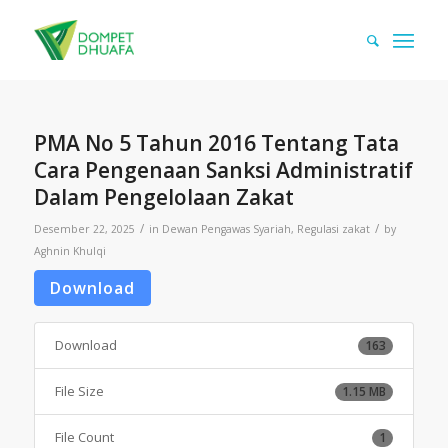
PMA No 5 Tahun 2016 Tentang Tata
Cara Pengenaan Sanksi Administratif
Dalam Pengelolaan Zakat
/
/
Desember 22, 2025
in
Dewan Pengawas Syariah
,
Regulasi zakat
by
Aghnin Khulqi
Download
Download
163
File Size
1.15 MB
File Count
1